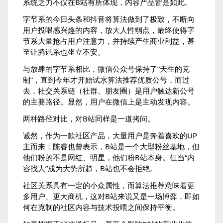
系统之力不仅在B站有所体现，内容产品皆是如此。
字节系的今日头条和抖音将算法做到了极致，不断向
用户投喂感兴趣的内容，放大人性弱点，最终使得字
节系大量抢占用户注意力，并持续产生商业利益，甚
至让腾讯系也坐立不安。
与放肆的字节系相比，微信公众号保持了“天生的克
制”，直到今年才开始试水算法推荐优质公号，而过
去，社交关系链（社群、朋友圈）是用户触达新公号
的主要路径。显然，用户在微信上是主动发现内容。
两种路径对比，对B站同样是一道拷问。
诚然，作为一款社区产品，大量用户是奔着喜欢的UP
主而来；陈睿也曾表示，B站是一个大型粉丝基地，但
他们粉的不是网红、明星，他们粉B站本身。但当“内
容找人”成为大势所趋，B站也不会拒绝。
社区关系具有一定的小众属性，而算法推荐意味着更
多用户、更大商机，这对B站来说又是一场博弈，即如
何在克制的社区内容与技术投喂之间保持平衡。