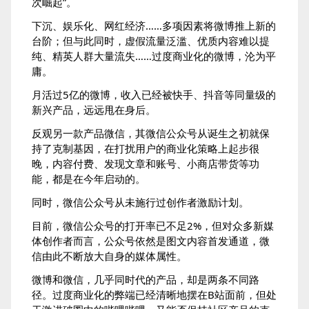
次崛起”。
下沉、娱乐化、网红经济……多项因素将微博推上新的
台阶；但与此同时，虚假流量泛滥、优质内容难以提
纯、精英人群大量流失……过度商业化的微博，沦为平
庸。
月活过5亿的微博，收入已经被快手、抖音等同量级的
新兴产品，远远甩在身后。
反观另一款产品微信，其微信公众号从诞生之初就保
持了克制基因，在打扰用户的商业化策略上起步很
晚，内容付费、发现文章和账号、小商店带货等功
能，都是在今年启动的。
同时，微信公众号从未施行过创作者激励计划。
目前，微信公众号的打开率已不足2%，但对众多新媒
体创作者而言，公众号依然是图文内容首发通道，微
信由此不断放大自身的媒体属性。
微博和微信，几乎同时代的产品，却是两条不同路
径。过度商业化的弊端已经清晰地摆在B站面前，但处