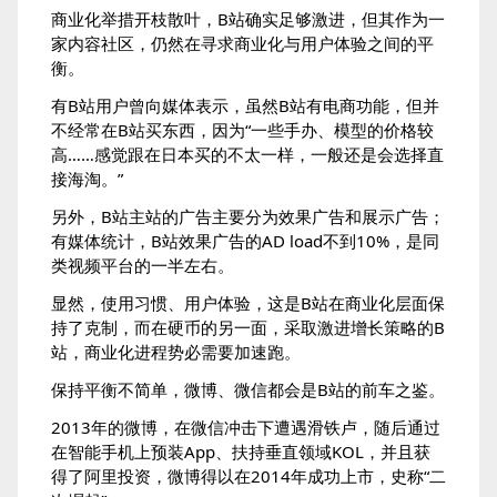
商业化举措开枝散叶，B站确实足够激进，但其作为一
家内容社区，仍然在寻求商业化与用户体验之间的平
衡。
有B站用户曾向媒体表示，虽然B站有电商功能，但并
不经常在B站买东西，因为“一些手办、模型的价格较
高……感觉跟在日本买的不太一样，一般还是会选择直
接海淘。”
另外，B站主站的广告主要分为效果广告和展示广告；
有媒体统计，B站效果广告的AD load不到10%，是同
类视频平台的一半左右。
显然，使用习惯、用户体验，这是B站在商业化层面保
持了克制，而在硬币的另一面，采取激进增长策略的B
站，商业化进程势必需要加速跑。
保持平衡不简单，微博、微信都会是B站的前车之鉴。
2013年的微博，在微信冲击下遭遇滑铁卢，随后通过
在智能手机上预装App、扶持垂直领域KOL，并且获
得了阿里投资，微博得以在2014年成功上市，史称“二