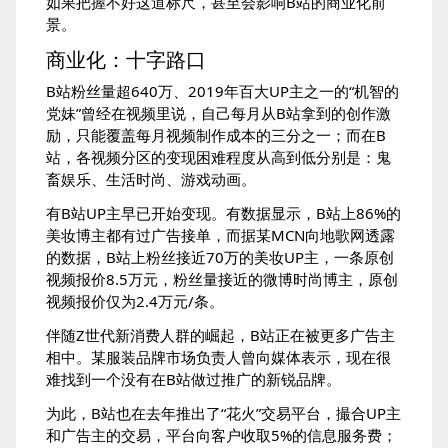
如果把握不好这道标尺，甚至会影响B站的商业化前
景。
商业化：十字路口
B站粉丝量超640万、2019年百大UP主之一的“机智的
党妹”曾经在视频里说，自己每月从B站拿到的创作激
励，只能覆盖每月视频制作成本的三分之一；而在B
站，各视频分区的变现困难程度从高到低分别是：鬼
畜娱乐、生活时尚、游戏动画。
有B站UP主早已开始变现。有数据显示，B站上86%的
美妆博主都有过广告接单，而据某MCN向地歌网透露
的数据，B站上粉丝接近70万的美妆UP主，一条原创
视频报价8.5万元，粉丝量接近的微博时尚博主，原创
视频报价仅为2.4万元/条。
伴随Z世代新消费人群的崛起，B站正在被更多广告主
相中。某服装品牌市场负责人曾向媒体表示，现在很
难找到一个没有在B站做过推广的新锐品牌。
为此，B站也在去年推出了“花火”交易平台，撮合UP主
和广告主的交易，平台向客户收取5%的信息服务费；