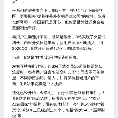
火”……
一系列激进变奏之下，B站不甘于被认定为“小而美”社
区，更要撕去“披着弹幕外衣的游戏公司”的标签，陈睿
也解释称：“小国寡民是开心，但你是世外桃源也会被
坚船利炮干掉。”
与用户主动选择不同，既然是破圈，B站实现了火箭式
增长，内容分类日趋丰富，新用户源源不断涌入。到
2020Q2，B站月活超过1.7亿，同比增长55%。
当然，B站是“推着”老用户接受新环境。
左右互搏在所难免，连B站正式会员50道资格题降低
难度时，都有用户直言“B站变味儿了”；而当不同年龄
层、不同学历的用户涌入，如何保持新老用户的平
衡，对B站来说将是巨大挑战。
变化已经开始，今年4月，由于明星粉丝刷榜事件，大
量B站老粉“回流”A站，后者甚至在主页打出了“欢迎
Acer回家”的招牌；而有媒体统计，今年以来“被锤”“被
怼”的B站UP主已经超过20个，包括“徐大SAO”“巫师财
经”等。