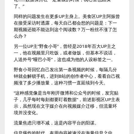
了。”
同样的问题发生在更多UP主身上。美食区UP主阿振曾
在接受采访时透露，每天自己都会想的问题是：下一
期视频还能不能达到这个阅读数？万一粉丝不涨了怎
么办？
另一位UP主“野食小哥”，曾经是2018年百大UP主之
一，他在视频里只吃饭，或者做饭，但基本不说话，
人送外号“哑巴小哥”，这也成为他的人设标签之一。
野食小哥回忆自己发出第一条视频的时候，每隔几分
钟就会解锁手机，进到B站的创作者中心，看看自己视
频涨了多少播放量，这种习惯一直延续到今天。
“这种感觉像是当年刚开微博和公众号的时候，发完贴
子，几乎每时每刻都要盯着数据”，前述影视区UP主表
示，虽然现在文字媒介在向视频媒介迁移，但流量环
境并没变化。
流量焦虑只增不减，这是内容平台的阳谋。
信息爆炸的时代，有用内容被淹没在海量信息之中，