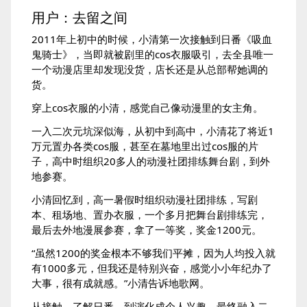
用户：去留之间
2011年上初中的时候，小清第一次接触到日番《吸血
鬼骑士》，当即就被剧里的cos衣服吸引，去全县唯一
一个动漫店里却发现没货，店长还是从总部帮她调的
货。
穿上cos衣服的小清，感觉自己像动漫里的女主角。
一入二次元坑深似海，从初中到高中，小清花了将近1
万元置办各类cos服，甚至在墓地里出过cos服的片
子，高中时组织20多人的动漫社团排练舞台剧，到外
地参赛。
小清回忆到，高一暑假时组织动漫社团排练，写剧
本、租场地、置办衣服，一个多月把舞台剧排练完，
最后去外地漫展参赛，拿了一等奖，奖金1200元。
“虽然1200的奖金根本不够我们平摊，因为人均投入就
有1000多元，但我还是特别兴奋，感觉小小年纪办了
大事，很有成就感。”小清告诉地歌网。
从接触、了解日番，到演化成个人兴趣，最终融入二