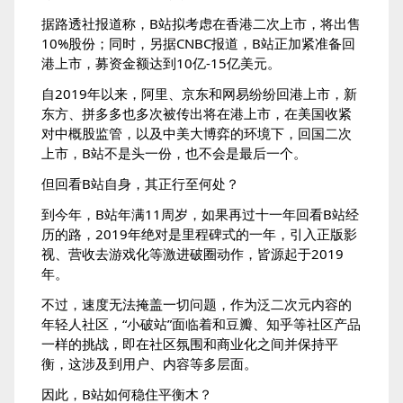
据路透社报道称，B站拟考虑在香港二次上市，将出售
10%股份；同时，另据CNBC报道，B站正加紧准备回
港上市，募资金额达到10亿-15亿美元。
自2019年以来，阿里、京东和网易纷纷回港上市，新
东方、拼多多也多次被传出将在港上市，在美国收紧
对中概股监管，以及中美大博弈的环境下，回国二次
上市，B站不是头一份，也不会是最后一个。
但回看B站自身，其正行至何处？
到今年，B站年满11周岁，如果再过十一年回看B站经
历的路，2019年绝对是里程碑式的一年，引入正版影
视、营收去游戏化等激进破圈动作，皆源起于2019
年。
不过，速度无法掩盖一切问题，作为泛二次元内容的
年轻人社区，“小破站”面临着和豆瓣、知乎等社区产品
一样的挑战，即在社区氛围和商业化之间并保持平
衡，这涉及到用户、内容等多层面。
因此，B站如何稳住平衡木？