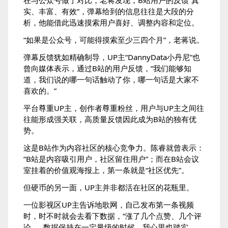
在与公众号做了对比，老蒋发现，B站用户的反馈“真
实、丰富、有效”，弹幕给到的信息往往是大段的分
析，他能借此迅速摸索用户喜好、调整内容和定位。
“如果是公众号，可能得摸索至少三四个月”，老蒋说。
弹幕反馈犹如精确制导，UP主“DannyData小丹尼”也
曾向媒体表示，通过B站的用户反馈，“我们能够知
道，我们说的哪一句话触动了你，哪一句话是大家不
喜欢的。”
平台尊重UP主，创作者尊重粉丝，用户与UP主之间往
往能形成强关联，高质量反馈因此成为B站的独有优
势。
这是B站作为内容社区的核心竞争力。陈睿就曾表示：
“B站是内容吸引用户，社区留住用户”；而在B站会议
室挂着的价值观海报上，第一条就是“社区优先”。
但硬币的另一面，UP主并非都活在社区的花瓶里。
一位影视区UP主告诉地歌网，自己发布第一条视频
时，时不时就会去看下数据，“涨了几个点赞、几个评
论……数据保持在一定量级的时候，我心里也踏实