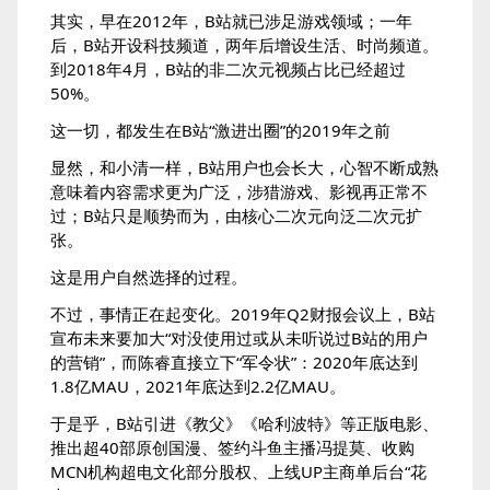
其实，早在2012年，B站就已涉足游戏领域；一年
后，B站开设科技频道，两年后增设生活、时尚频道。
到2018年4月，B站的非二次元视频占比已经超过
50%。
这一切，都发生在B站“激进出圈”的2019年之前
显然，和小清一样，B站用户也会长大，心智不断成熟
意味着内容需求更为广泛，涉猎游戏、影视再正常不
过；B站只是顺势而为，由核心二次元向泛二次元扩
张。
这是用户自然选择的过程。
不过，事情正在起变化。2019年Q2财报会议上，B站
宣布未来要加大“对没使用过或从未听说过B站的用户
的营销”，而陈睿直接立下“军令状”：2020年底达到
1.8亿MAU，2021年底达到2.2亿MAU。
于是乎，B站引进《教父》《哈利波特》等正版电影、
推出超40部原创国漫、签约斗鱼主播冯提莫、收购
MCN机构超电文化部分股权、上线UP主商单后台“花