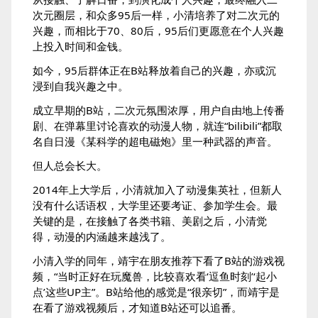
次元圈层，和众多95后一样，小清培养了对二次元的
兴趣，而相比于70、80后，95后们更愿意在个人兴趣
上投入时间和金钱。
如今，95后群体正在B站释放着自己的兴趣，亦或沉
浸到自我兴趣之中。
成立早期的B站，二次元氛围浓厚，用户自由地上传番
剧、在弹幕里讨论喜欢的动漫人物，就连“bilibili”都取
名自日漫《某科学的超电磁炮》里一种武器的声音。
但人总会长大。
2014年上大学后，小清就加入了动漫集英社，但新人
没有什么话语权，大学里还要考证、参加学生会。最
关键的是，在接触了各类书籍、美剧之后，小清觉
得，动漫的内涵越来越浅了。
小清入学的同年，靖宇在朋友推荐下看了B站的游戏视
频，“当时正好在玩魔兽，比较喜欢看‘逗鱼时刻’‘起小
点’这些UP主”。B站给他的感觉是“很亲切”，而靖宇是
在看了游戏视频后，才知道B站还可以追番。